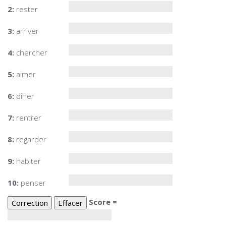
2:
rester
3:
arriver
4:
chercher
5:
aimer
6:
dîner
7:
rentrer
8:
regarder
9:
habiter
10:
penser
Score =