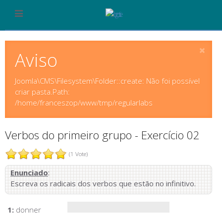
Aviso
Joomla\CMS\Filesystem\Folder::create: Não foi possível
criar pasta.Path:
/home/franceszop/www/tmp/regularlabs
Verbos do primeiro grupo - Exercício 02
(1 Vote)
Enunciado
:
Escreva os radicais dos verbos que estão no infinitivo.
1:
donner