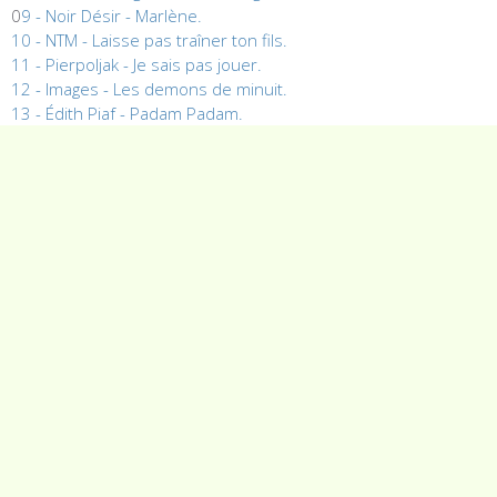
0
9 - Noir Désir - Marlène.
10 - NTM - Laisse pas traîner ton fils.
11 - Pierpoljak - Je sais pas jouer.
12 - Images - Les demons de minuit.
13 - Édith Piaf - Padam Padam.