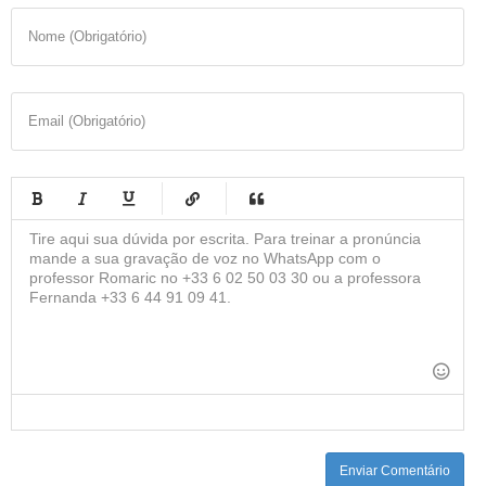
Nome (Obrigatório)
Email (Obrigatório)
-
-
-
-
-
-
-
-
-
-
-
-
-
-
-
-
-
-
-
-
-
-
-
-
-
-
-
-
-
-
Enviar Comentário