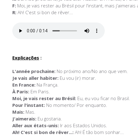
F:
Moi, je vais rester au Brésil pour l'instant, mais j'aimerais 
R:
Ah! C'est si bon de rêver...
Explicações
:
L'année prochaine:
No próximo ano/No ano que vem.
Je vais aller habiter:
Eu vou (ir) morar.
En France:
Na França.
À Paris:
Em Paris.
Moi, je vais rester au Brésil:
Eu, eu vou ficar no Brasil.
Pour l'instant:
No momento/ Por enquanto.
Mais:
Mas.
J'aimerais:
Eu gostaria.
Aller aux états-unis:
Ir aos Estados Unidos.
Ah! C'est si bon de rêver...:
Ah! É tão bom sonhar...