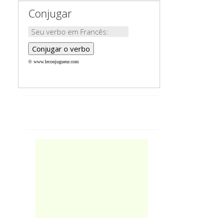
Conjugar
© www.leconjugueur.com