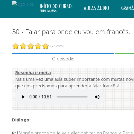
INÍCIO DO CURSO
AULAS ÁUDIO
GRAMÁ
PRIMEIRA AULA
30 - Falar para onde eu vou em francês.
(2 Votes)
O episódio
Resenha e meta
:
Mais uma vez uma aula super importante com muitas novid
que nós precisamos para aprender a falar francês!
Diálogo
:
R:
L'année prochaine, je vais aller habiter en France, à Paris.