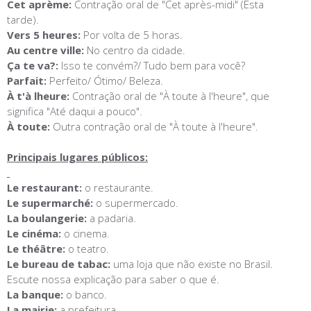
Cet aprème:
Contração oral de "Cet après-midi" (Esta
tarde).
Vers 5 heures:
Por volta de 5 horas.
Au centre ville:
No centro da cidade.
Ça te va?:
Isso te convém?/ Tudo bem para você?
Parfait:
Perfeito/ Ótimo/ Beleza.
À t'à lheure:
Contração oral de "À toute à l'heure", que
significa "Até daqui a pouco".
À toute:
Outra contração oral de "À toute à l'heure".
Principais lugares públicos:
Le restaurant:
o restaurante.
Le supermarché:
o supermercado.
La boulangerie:
a padaria.
Le cinéma:
o cinema.
Le théâtre:
o teatro.
Le bureau de tabac:
uma loja que não existe no Brasil.
Escute nossa explicação para saber o que é.
La banque:
o banco.
La mairie:
a prefeitura.