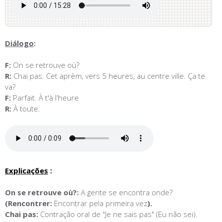
Diálogo
:
F:
On se retrouve où?
R:
Chai pas. Cet aprèm, vers 5 heures, au centre ville. Ça te
va?
F:
Parfait. À t'à l'heure
R:
À toute.
Explicações
:
On se retrouve où?:
A gente se encontra onde?
(Rencontrer:
Encontrar pela primeira vez
).
Chai pas:
Contração oral de "Je ne sais pas" (Eu não sei).