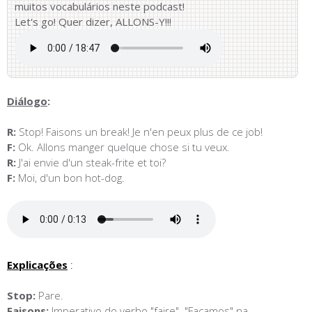
muitos vocabulários neste podcast!
Let's go! Quer dizer, ALLONS-Y!!!
Diálogo
:
R:
Stop! Faisons un break! Je n'en peux plus de ce job!
F:
Ok. Allons manger quelque chose si tu veux.
R:
J'ai envie d'un steak-frite et toi?
F:
Moi, d'un bon hot-dog.
Explicações
:
Stop:
Pare.
Faisons:
Imperativo do verbo "faire". "Façamos" na