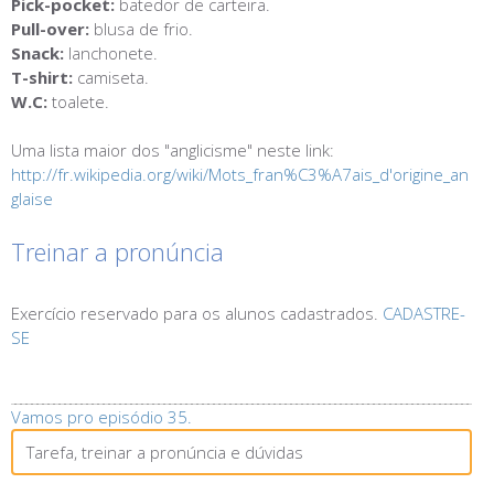
Pick-pocket:
batedor de carteira.
Pull-over:
blusa de frio.
Snack:
lanchonete.
T-shirt:
camiseta.
W.C:
toalete.
Uma lista maior dos "anglicisme" neste link:
http://fr.wikipedia.org/wiki/Mots_fran%C3%A7ais_d'origine_an
glaise
Treinar a pronúncia
Exercício reservado para os alunos cadastrados.
CADASTRE-
SE
Vamos pro episódio 35.
Tarefa, treinar a pronúncia e dúvidas