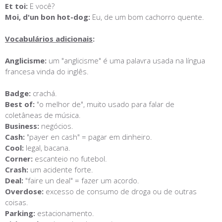
Et toi:
E você?
Moi, d'un bon hot-dog:
Eu, de um bom cachorro quente.
Vocabulários adicionais
:
Anglicisme:
um "anglicisme" é uma palavra usada na língua
francesa vinda do inglês.
Badge:
crachá.
Best of:
"o melhor de", muito usado para falar de
coletâneas de música.
Business:
negócios.
Cash:
"payer en cash" = pagar em dinheiro.
Cool:
legal, bacana.
Corner:
escanteio no futebol.
Crash:
um acidente forte.
Deal:
"faire un deal" = fazer um acordo.
Overdose:
excesso de consumo de droga ou de outras
coisas.
Parking:
estacionamento.