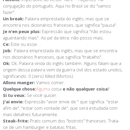
conjugação do português. Aqui no Brasil se diz "vamos
fazer".
Un break:
Palavra emprestada do inglês, mas que se
encontra nos dicionários franceses, que significa "pausa".
Je n'en peux plus:
Expressão que significa "não estou
aguentando mais". Ao pé da letra: não posso mais.
Ce:
Este ou esse.
Job:
Palavra emprestada do inglês, mas que se encontra
nos dicionários franceses, que significa "trabalho".
Ok:
Ok. Palavra vinda do inglês também. Alguns falam que a
origem dessa palavra vem da guerra civil dos estado unidos,
significando: 0 (zero) Killed (Mortos).
Allons manger:
Vamos comer.
Quelque chose:
Alguma
coisa
e não qualquer coisa
!!
Si tu veux:
Se você quiser.
J'ai envie:
Expressão "avoir envie de " que significa: "estar
afim de", "estar com vontade de", que será estudada com
mais detalhes futuramente.
Steak-frite:
Prato comum dos "bistrots" franceses. Trata-
se de um hamburger e batatas fritas.