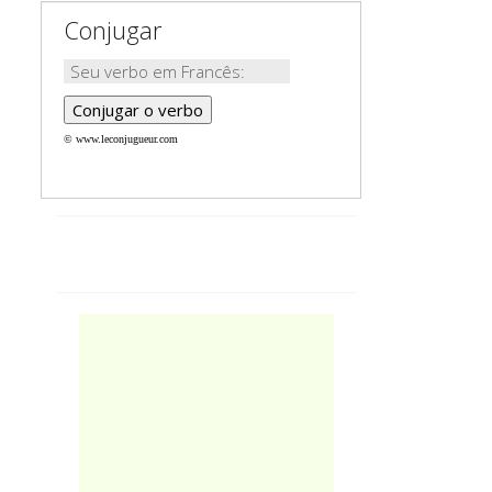
Conjugar
© www.leconjugueur.com