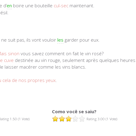
e d’
en
boire une bouteille
cul-sec
maintenant.
ésil.
e suit pas, ils vont vouloir
les
garder pour eux.
ais sinon
vous savez comment on fait le vin rosé?
e cuve
destinée au vin rouge, seulement après quelques heure
 le laisser macérer comme les vins blancs.
vu cela de nos propres yeux
.
Como você se saiu?
Rating 1.50 (1 Vote)
Rating 3.00 (1 Vote)