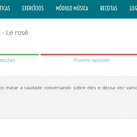
TICAS
EXERCÍCIOS
MÓDULO MÚSICA
RECEITAS
LOG
 - Le rosé.
aduções
Próximo episódio
mos matar a saudade conversando sobre eles e dessa vez vam