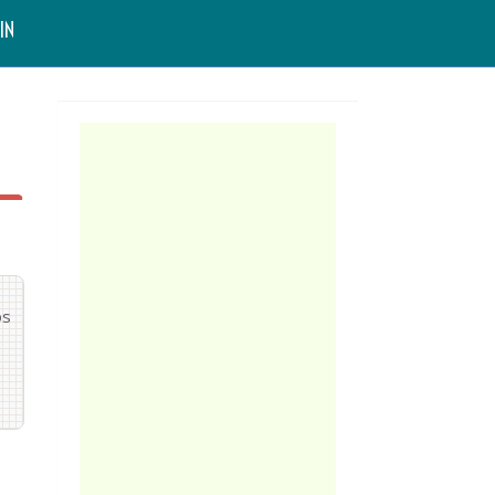
IN
os