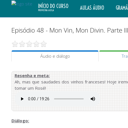
INÍCIO DO CURSO
AULAS ÁUDIO
GRAMÁ
PRIMEIRA AULA
Episódio 48 - Mon Vin, Mon Divin. Parte III
Áudio e diálogo
Tr
Resenha e meta:
Ah, mas que saudades dos vinhos franceses! Hoje ire
tomar um Rosé!
Diálogo: