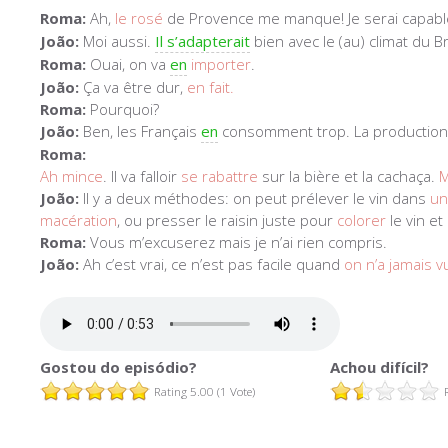
Roma:
Ah,
le rosé
de Provence me manque! Je serai capabl
João:
Moi aussi.
Il s’adapterait
bien avec le (au) climat du Br
Roma:
Ouai, on va
en
importer
.
João:
Ça va être dur,
en fait.
Roma:
Pourquoi?
João:
Ben, les Français
en
consomment trop. La production n
Roma:
Ah mince
. Il va falloir
se rabattre
sur la bière et la cachaça.
M
João:
Il y a deux méthodes: on peut prélever le vin dans
un
macération
, ou presser le raisin juste pour
colorer
le vin et
Roma:
Vous m’excuserez mais je n’ai rien compris.
João:
Ah c’est vrai, ce n’est pas facile quand
on n’a jamais 
Gostou do episódio?
Achou difícil?
Rating 5.00 (1 Vote)