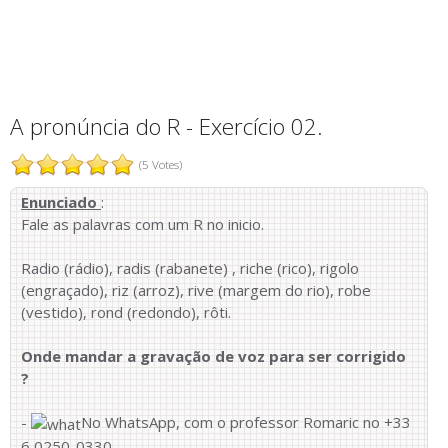
A pronúncia do R - Exercício 02.
(5 Votes)
Enunciado
:
Fale as palavras com um R no inicio.
Radio (rádio), radis (rabanete) , riche (rico), rigolo
(engraçado), riz (arroz), rive (margem do rio), robe
(vestido), rond (redondo), rôti.
Onde mandar a gravação de voz para ser corrigido
?
-
No WhatsApp, com o professor Romaric no +33
6 0250-0330.