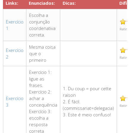
Links:
Enunciados:
Dicas:
Dificu
Escolha a
Exercício
conjunção
1
coordenativa
Rating 3
correta.
Mesma coisa
Exercício
que o
2
Rating 3
primeiro
Exercício 1:
ligue as
frases.
1. Du coup = pour cette
Exercício 2:
raison
Exercício
achar a
2. É fácil.
3
concequência
Rating 5
(commissariat=delegacia)
Exercício 3:
3. Este é meio confuso!
escolha a
resposta
correta