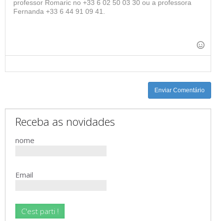
-
-
-
-
-
-
-
-
-
-
-
-
-
-
-
-
-
-
-
-
Enviar Comentário
Receba as novidades
nome
Email