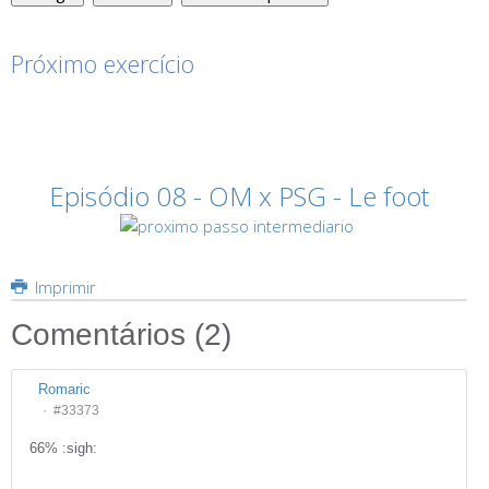
Próximo exercício
Episódio 08 - OM x PSG - Le foot
Imprimir
Comentários (
2
)
Romaric
#33373
66% :sigh: