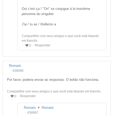
Oui c'est ça ! "On" se conjugue à la troisième
personne du singulier.
J'ai / tu as / Il/elle/on a
Compartilhe com seus amigos o que você está falando
em francês.
Responder
0
Romaric
#38086
Por favor, poderia enviar as respostas. O botão não funciona.
Compartilhe com seus amigos o que você está falando em francês.
Responder
0
Romaric
Romaric
#38087