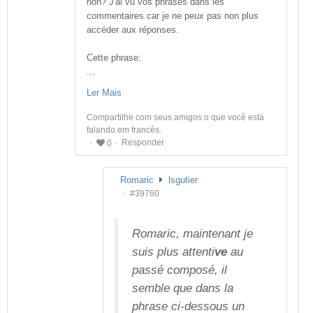
non? J'ai vu vos phrases dans les
commentaires car je ne peux pas non plus
accéder aux réponses.
Cette phrase:
...
Ler Mais
Compartilhe com seus amigos o que você está
falando em francês.
Responder
0
Romaric
lsgutier
#39760
Romaric, maintenant je
suis plus attenti
ve
au
passé composé, il
semble que dans la
phrase ci-dessous un