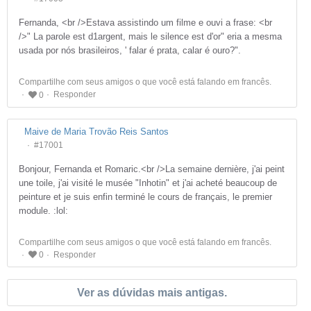
Fernanda, <br />Estava assistindo um filme e ouvi a frase: <br
/>" La parole est d1argent, mais le silence est d'or" eria a mesma
usada por nós brasileiros, ' falar é prata, calar é ouro?".
Compartilhe com seus amigos o que você está falando em francês.
Responder
0
Maive de Maria Trovão Reis Santos
#17001
Bonjour, Fernanda et Romaric.<br />La semaine dernière, j'ai peint
une toile, j'ai visité le musée "Inhotin" et j'ai acheté beaucoup de
peinture et je suis enfin terminé le cours de français, le premier
module. :lol:
Compartilhe com seus amigos o que você está falando em francês.
Responder
0
Ver as dúvidas mais antigas.