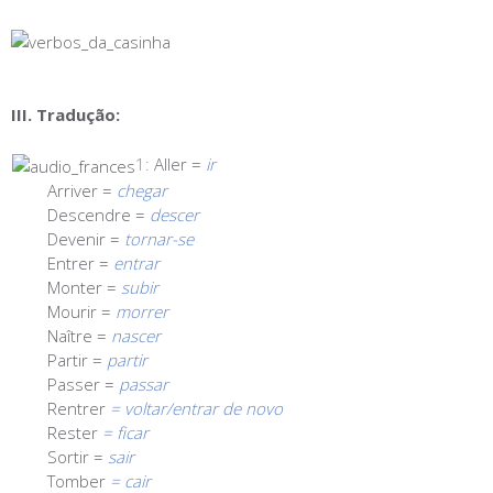
III. Tradução:
1:
Aller =
ir
Arriver =
chegar
Descendre =
descer
Devenir =
tornar-se
Entrer =
entrar
Monter =
subir
Mourir =
morrer
Naître =
nascer
Partir =
partir
Passer =
passar
Rentrer
=
voltar/
entrar de novo
Rester
= ficar
Sortir =
sair
Tomber
= cair