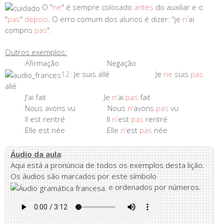
O "
ne
" é sempre colocado
antes
do auxiliar e o
"
pas
"
depois
. O erro comum dos alunos é dizer: "je
n'
ai
compris
pas
".
Outros exemplos:
Afirmação
Negação
12:
Je suis allé Je
ne
suis
pas
allé
J'ai fait Je
n'
ai
pas
fait
Nous avons vu Nous
n'
avons
pas
vu
Il est rentré Il
n'
est
pas
rentré
Elle est née Elle
n'
est
pas
née
Áudio da aula
:
Aqui está a pronúncia de todos os exemplos desta lição.
Os áudios são marcados por este símbolo
e ordenados por números.