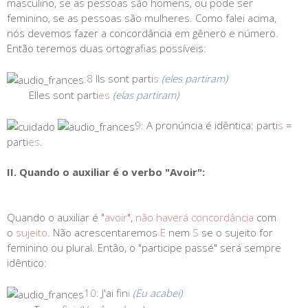
masculino, se as pessoas são homens, ou pode ser
feminino, se as pessoas são mulheres. Como falei acima,
nós devemos fazer a concordância em gênero e número.
Então teremos duas ortografias possíveis:
:8
Ils sont parti
s
(eles partiram)
Elles sont parti
es
(elas partiram)
9:
A pronúncia é idêntica: parti
s
=
parti
es
.
II. Quando o auxiliar é o verbo "Avoir":
Quando o auxiliar é "
avoir
",
não haverá concordância
com
o
sujeito
. Não acrescentaremos
E
nem
S
se o sujeito for
feminino ou plural. Então, o "participe passé" será sempre
idêntico:
10:
J'ai fin
i
(Eu acabei)