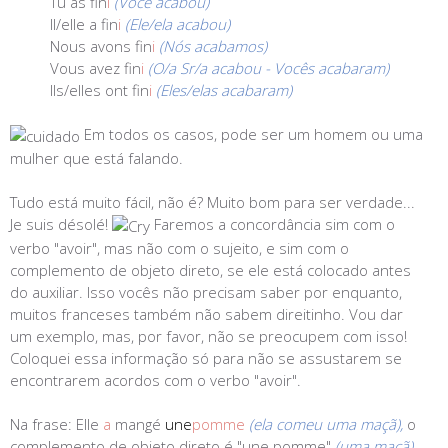
Tu as fin
i
(Você acabou)
Il/elle a fin
i
(Ele/ela acabou)
Nous avons fin
i
(Nós acabamos)
Vous avez fin
i
(O/a Sr/a acabou - Vocês acabaram)
Ils/elles ont fin
i
(Eles/elas acabaram)
Em todos os casos, pode ser um homem ou uma
mulher que está falando.
Tudo está muito fácil, não é? Muito bom para ser verdade...
Je suis désolé!
Faremos a concordância sim com o
verbo "avoir", mas não com o sujeito, e sim com o
complemento de objeto direto, se ele está colocado antes
do auxiliar. Isso vocês não precisam saber por enquanto,
muitos franceses também não sabem direitinho. Vou dar
um exemplo, mas, por favor, não se preocupem com isso!
Coloquei essa informação só para não se assustarem se
encontrarem acordos com o verbo "avoir".
Na frase:
Elle
a
mangé
une
pomme
(ela comeu uma maçã),
o
complemento de objeto direto é "une pomme"
(uma maçã)
.