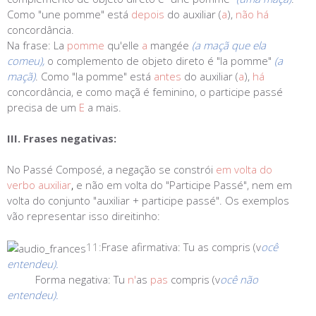
Como "une pomme" está
depois
do auxiliar (
a
),
não há
concordância.
Na frase:
La
pomme
qu'elle
a
mangée
(a maçã que ela
comeu),
o complemento de objeto direto é "la pomme"
(a
maçã)
. Como "la pomme" está
antes
do auxiliar (
a
),
há
concordância, e como maçã é feminino, o participe passé
precisa de um
E
a mais.
III. Frases negativas:
No Passé Composé, a negação se constrói
em volta do
verbo auxiliar
,
e não em volta do "Participe Passé", nem em
volta do conjunto "auxiliar + participe passé". Os exemplos
vão representar isso direitinho:
11:
Frase afirmativa:
Tu as compris (v
ocê
entendeu).
Forma negativa:
Tu
n'
as
pas
compris (v
ocê não
entendeu).