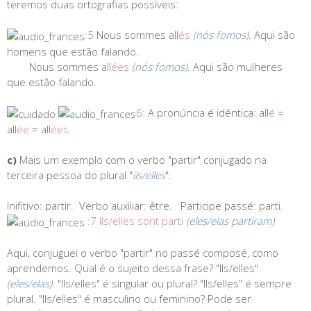
teremos duas ortografias possíveis:
:5
Nous sommes all
és
(nós fomos)
. Aqui são
homens que estão falando.
Nous sommes all
ées
(nós fomos)
. Aqui são mulheres
que estão falando.
6:
A pronúncia é idêntica: all
é
=
all
ée
= all
ées
.
c)
Mais um exemplo com o verbo "partir" conjugado na
terceira pessoa do plural "
ils/elles
":
Inifitivo:
partir.
Verbo auxiliar:
être.
Participe passé:
parti.
:7
Ils/elles sont parti
(eles/elas partiram)
Aqui, conjuguei o verbo "partir" no passé composé, como
aprendemos. Qual é o sujeito dessa frase? "Ils/elles"
(eles/elas)
. "Ils/elles" é singular ou plural? "Ils/elles" é sempre
plural. "Ils/elles" é masculino ou feminino? Pode ser