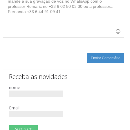
-
-
-
-
-
-
-
-
-
-
-
-
-
-
-
-
-
-
-
-
-
-
Enviar Comentário
Receba as novidades
nome
Email