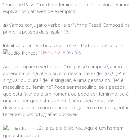
"Participe Passé" um
E
no feminino e um
S
no plural. Vamos
explicar isso através de exemplos:
a)
Vamos conjugar o verbo "aller"
(ir)
no Passé Composé na
primeira pessoa do singular "
Je"
:
Infinitivo:
aller.
Verbo auxiliar:
être.
Participe passé:
allé:
:1
Je suis allé
(eu fui)
Aqui, conjuguei o verbo "aller" no passé composé, como
aprendemos. Qual é o sujeito dessa frase? "Je"
(eu)
. "Je" é
singular ou plural? "Je" é singular, é uma pessoa só. "Je" é
masculino ou feminino? Pode ser masculino, se a pessoa
que está falando é um homem, ou pode ser feminino, se é
uma mulher que está falando. Como falei acima, nós
devemos fazer a concordância em gênero e número, então
teremos duas ortografias possíveis:
2:
Je suis all
é
(eu fui).
Aqui é um homem
que está falando.