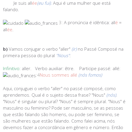
Je suis all
ée
(eu fui).
Aqui é uma mulher que está
falando.
3:
A pronúncia é idêntica: all
é
=
all
ée
.
b)
Vamos conjugar o verbo "aller"
(ir)
no Passé Composé na
primeira pessoa do plural
"Nous"
:
I
n
finitivo:
aller.
Verbo auxiliar:
être.
Participe passé:
allé:
:4
Nous sommes allé
(nós fomos)
Aqui, conjuguei o verbo "aller" no passé composé, como
aprendemos. Qual é o sujeito dessa frase? "Nous"
(nós)
.
"Nous" é singular ou plural? "Nous" é sempre plural. "Nous" é
masculino ou feminino? Pode ser masculino, se as pessoas
que estão falando são homens, ou pode ser feminino, se
são mulheres que estão falando. Como falei acima, nós
devemos fazer a concordância em gênero e número. Então