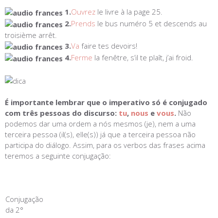
1.
Ouvrez
le livre à la page 25.
2.
Prends
le bus numéro 5 et descends au
troisième arrêt.
3.
Va
faire tes devoirs!
4.
Ferme
la fenêtre, s’il te plaît, j’ai froid.
É importante lembrar que o imperativo só é conjugado
com três pessoas do discurso:
tu
,
nous
e
vous
.
Não
podemos dar uma ordem a nós mesmos (je), nem a uma
terceira pessoa (il(s), elle(s)) já que a terceira pessoa não
participa do diálogo. Assim, para os verbos das frases acima
teremos a seguinte conjugação:
Conjugação
da 2°