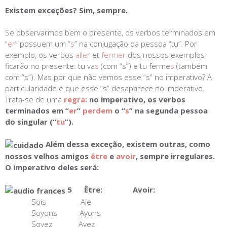
Existem exceções? Sim, sempre.
Se observarmos bem o presente, os verbos terminados em
“
er
” possuem um “
s
” na conjugação da pessoa “tu”. Por
exemplo, os verbos
aller
et
fermer
dos nossos exemplos
ficarão no presente: tu va
s
(com “s”) e tu ferme
s
(também
com “s”). Mas por que não vemos esse “s” no imperativo? A
particularidade é que esse “s” desaparece no imperativo.
Trata-se de uma
regra:
no imperativo, os verbos
terminados em “
er
”
perdem
o “
s
” na segunda pessoa
do singular (“
tu
”).
Além dessa exceção, existem outras, como
nossos velhos amigos
être
e
avoir
, sempre irregulares.
O imperativo deles será:
5 Être: Avoir:
Sois Aie
Soyons Ayons
Soyez Ayez