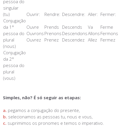
pessoa do
singular
(tu)
Ouvrir:
Rendre:
Descendre:
Aller:
Fermer:
Conjugação
da 1°
Ouvre
Prends
Descends
Va
Ferme
pessoa do
Ouvrons
Prenons
Descendons
Allons
Fermons
plural
Ouvrez
Prenez
Descendez
Allez
Fermez
(nous)
Conjugação
da 2°
pessoa do
plural
(vous)
Simples, não? É só seguir as etapas:
a.
pegamos a conjugação do presente,
b.
selecionamos as pessoas tu, nous e vous,
c.
suprimimos os pronomes e temos o imperativo.