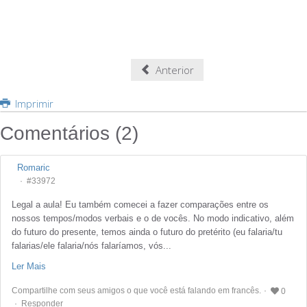
Anterior
Imprimir
Comentários (
2
)
Romaric
#33972
Legal a aula! Eu também comecei a fazer comparações entre os
nossos tempos/modos verbais e o de vocês. No modo indicativo, além
do futuro do presente, temos ainda o futuro do pretérito (eu falaria/tu
falarias/ele falaria/nós falaríamos, vós...
Ler Mais
Compartilhe com seus amigos o que você está falando em francês.
0
Responder