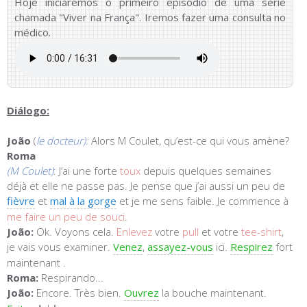
Hoje iniciaremos o primeiro episódio de uma serie
chamada "Viver na França". Iremos fazer uma consulta no
médico.
Diálogo:
João
(
le docteur):
Alors M Coulet, qu’est-ce qui vous amène?
Roma
(M Coulet)
: J’ai une forte
toux
depuis quelques semaines
déjà et elle ne passe pas. Je pense que j’ai aussi un peu de
fièvre
et
mal à la gorge
et je me sens faible. Je commence à
me faire un peu de souci
.
João:
Ok. Voyons cela.
Enlevez
votre
pull
et votre
tee-shirt
,
je vais vous examiner.
Venez
,
assayez-vous
ici.
Respirez
fort
maintenant .
Roma:
Respirando...
João:
Encore. Très bien.
Ouvrez
la bouche maintenant.