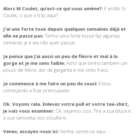
Alors M Coulet, qu’est-ce qui vous amène?:
E então Sr
Coulet,, o que o traz aqui?
J'ai une forte toux depuis quelques semaines déjà et
elle ne passe pas:
Tenho uma forte tosse faz algumas
semanas já e ela não quer passar.
Je pense que j’ai aussi un peu de fièvre et mal à la
gorge et je me sens faible:
Acho que tenho também um
pouco de febre, dor de garganta e me sinto fraco.
Je commence à me faire un peu de souci:
Estou
começando a ficar preocupado.
Ok. Voyons cela. Enlevez votre pull et votre tee-shirt,
je vais vous examiner:
Ok, vejamos isso. Tire a sua blusa e
a sua camiseta, vou oscult
á
-lo.
Venez, assayez-vous ici:
Venha, sente-se aqui.