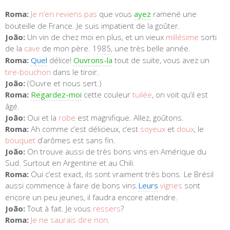
Roma:
Je n’en reviens pas
que vous
ayez
ramené une
bouteille de France. Je suis impatient de la goûter.
João:
Un vin de chez moi en plus, et un vieux
millésime
sorti
de la
cave
de mon père. 19
85
, une très belle année.
Roma:
Quel
délice!
Ouvrons-la
tout de suite, vous avez un
tire-bouchon
dans le tiroir.
João:
(Ouvre et nous sert.)
Roma:
Regardez-moi
cette couleur
tuilée
, on voit qu’il est
âgé.
João:
Oui et la
robe
est magnifique. Allez, goûtons.
Roma:
Ah comme c’est délicieux, c’est
soyeux
et
doux
, le
bouquet
d’arômes est sans fin.
João:
On trouve aussi de très bons vins en Amérique du
Sud. Surtout en Argentine et au Chili.
Roma:
Oui c’est exact, ils sont vraiment très bons. Le Brésil
aussi commence à faire de bons vins.
Leurs
vignes
sont
encore un peu jeunes, il faudra encore attendre.
João:
Tout à fait. Je vous
ressers
?
Roma:
Je ne saurais dire non
.