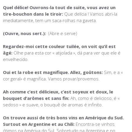
Quel délice! Ouvrons-la tout de suite, vous avez un
tire-bouchon dans le tiroir:
Que delícia ! Vamos abri-la
imediatamente, tem um saca-rolhas na gaveta.
(Ouvre, nous sert.):
(Abre e serve)
Regardez-moi cette couleur tuilée, on voit qu’il est
âgé:
Olhe para esta cor « atijolada », d
á
para ver que ele é
envelhecido.
Oui et la robe est magnifique. Allez, goûtons:
Sim, e a «
cor geral» é magnifica. Vamos provar/provemos.
Ah comme c’est délicieux, c’est soyeux et doux, le
bouquet d’arômes et sans fin:
Ah, como é delicioso, é «
sedoso » e suave, o bouquê de aromas é infinito.
On trouve aussi de très bons vins en Amérique du Sud.
Surtout en Argentine et au Chili:
Encontra-se vinhos
ótimos na Amériva do Sul. Sobretudo na Argentina e no