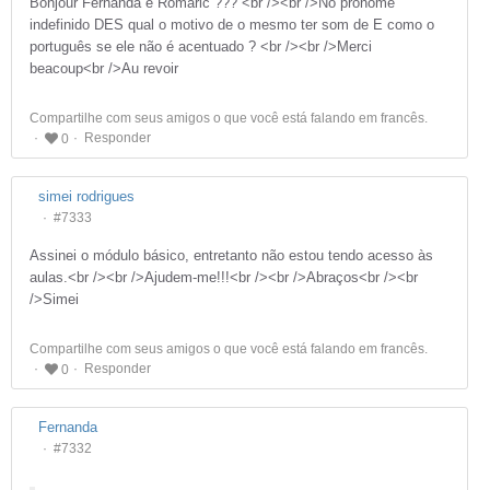
Bonjour Fernanda e Romaric ??? <br /><br />No pronome
indefinido DES qual o motivo de o mesmo ter som de E como o
português se ele não é acentuado ? <br /><br />Merci
beacoup<br />Au revoir
Compartilhe com seus amigos o que você está falando em francês.
Responder
0
simei rodrigues
#7333
Assinei o módulo básico, entretanto não estou tendo acesso às
aulas.<br /><br />Ajudem-me!!!<br /><br />Abraços<br /><br
/>Simei
Compartilhe com seus amigos o que você está falando em francês.
Responder
0
Fernanda
#7332