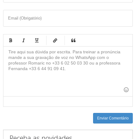
Email (Obrigatório)
-
-
-
-
-
-
-
-
-
-
-
-
-
-
-
-
-
-
-
-
-
-
-
-
-
-
-
-
-
-
Enviar Comentário
Receba as novidades