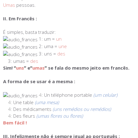
Umas
pessoas.
II. Em Francês :
É simples, basta traduzir:
1: um =
un
2: uma =
une
3: uns =
des
3: umas =
des
Sim!
“
uns
”
e
“
umas
”
se fala do mesmo jeito em francês.
A forma de se usar é a mesma :
4
: Un téléphone portable
(um celular)
4:
Une table
(uma mesa)
4:
Des médicaments
(uns remédios ou remédios)
4:
Des fleurs
(umas flores ou flores)
Bem fácil !
III. Infelizmente não é sempre igual ao português :