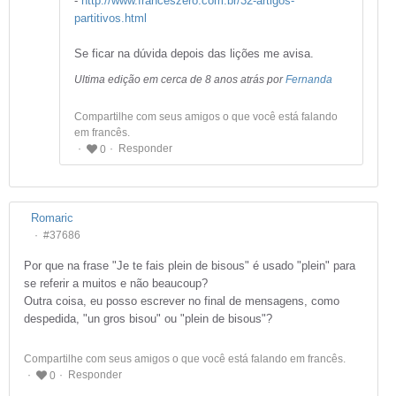
-
http://www.franceszero.com.br/32-artigos-
partitivos.html
Se ficar na dúvida depois das lições me avisa.
Ultima edição em cerca de 8 anos atrás por
Fernanda
Compartilhe com seus amigos o que você está falando
em francês.
Responder
0
Romaric
#37686
Por que na frase "Je te fais plein de bisous" é usado "plein" para
se referir a muitos e não beaucoup?
Outra coisa, eu posso escrever no final de mensagens, como
despedida, "un gros bisou" ou "plein de bisous"?
Compartilhe com seus amigos o que você está falando em francês.
Responder
0