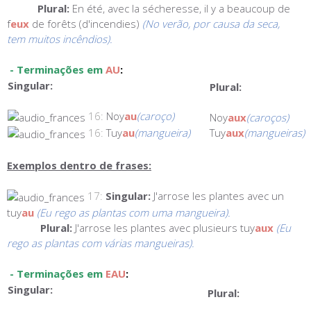
Plural:
En été, avec la sécheresse, il y a beaucoup de
f
eux
de forêts (d'incendies)
(No verão, por causa da seca,
tem muitos incêndios).
- Terminações em
AU
:
Singular:
Plural:
16:
Noy
au
(caroço)
Noy
aux
(caroços)
16:
Tuy
au
(mangueira)
Tuy
aux
(mangueiras)
Exemplos dentro de frases:
17:
Singular:
J'arrose les plantes avec un
tuy
au
(Eu rego as plantas com uma mangueira).
Plural:
J'arrose les plantes avec plusieurs tuy
aux
(Eu
rego as plantas com várias mangueiras).
- Terminações em
EAU
:
Singular:
Plural: