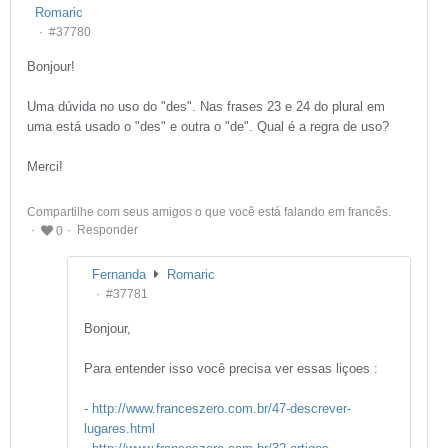
Romaric
#37780
Bonjour!
Uma dúvida no uso do "des". Nas frases 23 e 24 do plural em
uma está usado o "des" e outra o "de". Qual é a regra de uso?
Merci!
Compartilhe com seus amigos o que você está falando em francês.
Responder
0
Fernanda
Romaric
#37781
Bonjour,
Para entender isso você precisa ver essas liçoes :
-
http://www.franceszero.com.br/47-descrever-
lugares.html