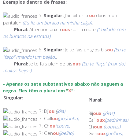
Exemplos dentro de frases:
5:
Singular:
J'ai fait un tr
ou
dans mon
pantalon
(Eu fiz um buraco na minha calça)
.
Plural:
Attention aux tr
ous
sur la route
(Cuidado com
os buracos na estrada).
6:
Singular:
Je te fais un gros bis
ou
(Eu te
"faço" (mando) um beijão)
.
Plural:
Je te fais plein de bis
ous
(Eu te "faço" (mando)
muitos beijos).
- Apenas os sete substantivos abaixo não seguem a
regra. Eles têm o plural em "
X
":
Singular:
Plural:
7:
Bij
ou
(
jóia)
Bij
oux
(jóias)
7:
Caill
ou
(pedrinha)
Caill
oux
(pedrinhas)
7:
Ch
ou
(couve)
Ch
oux
(couves)
7:
Gen
ou
(joelho)
Gen
oux
(joelhos)