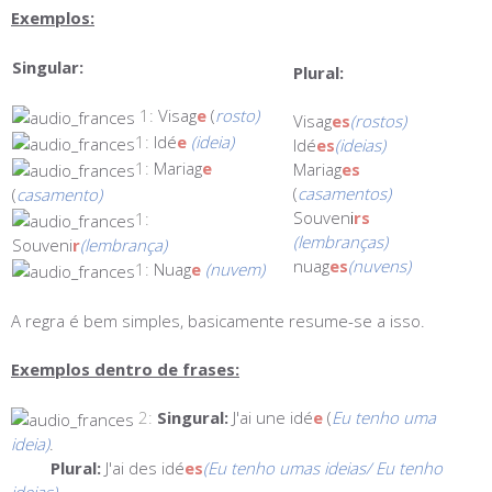
Exemplos:
Singular:
Plural:
1:
Visag
e
(
rosto)
Visag
es
(rostos)
1:
Idé
e
(ideia)
Idé
es
(ideias)
1:
Mariag
e
Mariag
es
(
casamentos)
(
casamento)
Souven
i
rs
1:
(lembranças)
Souveni
r
(lembrança)
nuag
es
(nuvens)
1:
Nuag
e
(nuvem)
A regra é bem simples, basicamente resume-se a isso.
Exemplos dentro de frases:
2:
Singural:
J'ai une idé
e
(
Eu tenho uma
ideia)
.
Plural:
J'ai des idé
es
(Eu tenho umas ideias/ Eu tenho