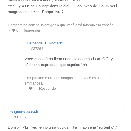
pessoa colioca-se a letra y abtes do verbo
ex : Il y a un seul nuage dans le ciel ..... ao inves de Il a un seul
nuage dans le ciel...Porque isto?
Compartilhe com seus amigos o que você está falando em francês.
Responder
0
Fernanda
Romaric
#37268
Você chegará na liçao onde explicamos isso. O "il y
a" é uma expressao que signifca "há".
Compartilhe com seus amigos o que você está falando
em francês.
Responder
1
wagnerwiebusch
#15862
Bonsoir, <br />eu tenho uma dúvida, "J'ai" não seria "eu tenho"?