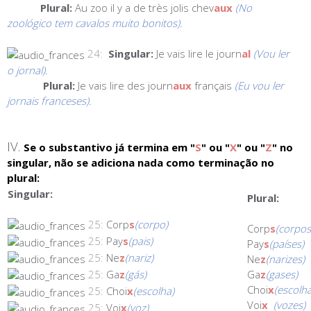
Plural:
Au zoo il y a de très jolis chev
aux
(No
zoológico tem cavalos muito bonitos).
24:
Singular:
Je vais lire le journ
al
(Vou ler
o jornal)
.
Plural:
Je vais lire des journ
aux
français
(Eu vou ler
jornais franceses).
IV.
Se o substantivo já termina em "
S
" ou "
X
" ou "
Z
" no
singular, não se adiciona nada como terminação no
plural:
Singular:
Plural:
25:
Corp
s
(corpo)
Corp
s
(corpos
25:
Pay
s
(pais)
Pay
s
(países)
25:
Ne
z
(nariz)
Ne
z
(narizes)
25:
Ga
z
(gás)
Ga
z
(gases)
Choi
x
(escolha
25:
Choi
x
(escolha)
Voi
x
(vozes)
25:
Voi
x
(voz)