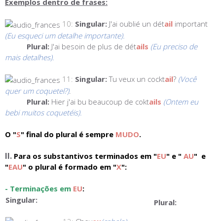
Exemplos dentro de frases:
10:
Singular:
J'ai oublié un dét
ail
important
(Eu esqueci um detalhe importante).
Plural:
J'ai besoin de plus de dét
ails
(Eu preciso de
mais detalhes).
11:
Singular:
Tu veux un cockt
ail
?
(Você
quer um coquetel?)
.
Plural:
Hier j'ai bu beaucoup de cokt
ails
(Ontem eu
bebi muitos coquetéis).
O "
S
" final do plural é sempre
MUDO
.
II.
Para os substantivos terminados em "
EU
" e "
AU
" e
"
EAU
" o plural é formado em "
X
":
- Terminações em
EU
:
Singular:
Plural: