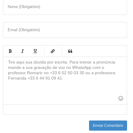
Nome (Obrigatório)
Email (Obrigatório)
-
-
-
-
-
-
-
-
-
-
-
-
-
-
-
-
-
-
-
-
-
-
-
-
-
-
-
-
-
-
Enviar Comentário