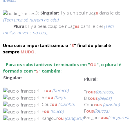
ideias).
3:
Singular:
Il y a un seul nuag
e
dans le ciel
(Tem uma só nuvem no céu)
.
Plural:
Il y a beaucoup de nuag
es
dans le ciel
(Tem
muitas nuvens no céu).
Uma coisa importantíssima: o "
S
" final do plural é
sempre
MUDO
.
- Para os substantivos terminados em "
OU
", o plural é
formado com "
S
" também:
Singular:
Plural:
4:
Tr
ou
(buraco)
Tr
ous
(buracos)
4:
Bis
ou
(beijo)
Bis
ous
(beijos)
4:
Couc
ou
(oizinho)
Couc
ous
(oizinho)
F
ous
(loucos)
4:
F
ou
(louco)
Kangour
ous
(cangurus)
4:
Kangour
ou
(canguru)