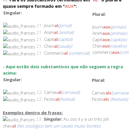
quase sempre formado em "
AUX
":
Singular:
Plural:
21:
Journ
al
(jornal)
Journ
aux
(jornais)
21:
Anim
al
(animal)
Anim
aux
(animais)
21:
Capit
al
(capital)
Capit
aux
(capitais)
Chev
aux
(cavalos)
21:
Chev
al
(cavalo)
commerci
aux
(com
21:
Commerci
al
(comercial)
- Aqui estão dois substantivos que não seguem a regra
acima:
Singular:
Plural:
22:
Carnav
al
(carnaval)
Carnav
als
(carnavai
22:
Festiv
al
(festival)
Festiv
als
(festivais)
Exemplos dentro de frases:
23:
Singular:
Au zoo il y a un très joli
chev
al
(No zoológico tem um cavalo muito bonito).