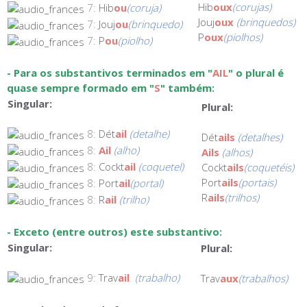
Hib
oux
(corujas)
7:
Hib
ou
(coruja)
Jouj
oux
(brinquedos)
7:
Jouj
ou
(brinquedo)
P
oux
(piolhos)
7:
P
ou
(piolho)
- Para os substantivos terminados em "
AIL
" o plural é
quase sempre formado em "
S
" também:
Singular:
Plural:
8:
Dét
ail
(detalhe)
Dét
ails
(detalhes)
8:
Ail
(alho)
Ails
(alhos)
8:
Cockt
ail
(coquetel)
Cockt
ails
(coquetéis)
Port
ails
(portais)
8:
Port
ail
(portal)
R
ails
(trilhos)
8:
R
ail
(trilho)
- Exceto (entre outros) este substantivo:
Singular:
Plural:
9:
Trav
ail
(trabalho)
Trav
aux
(trabalhos)