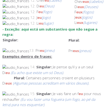
12:
Chev
eu
(cabelo)
Chev
eux
(cabelos)
12:
Di
eu
(Deus)
Di
eux
(Deuses)
12:
F
eu
(fogo)
F
eux
(fogos)
J
eux
(jogos)
12:
J
eu
(jogo)
Li
eux
(lugares)
12:
Li
eu
(lugar)
- Exceção: aqui está um substantivo que não segue a
regra:
Singular:
Plural:
13:
Pn
eu
(pneu)
Pn
eus
(pneus)
Exemplos dentro de frases:
14:
Singular:
Je pense qu'il y a un seul
Di
eu
(Eu acho que existe um só Deus)
.
Plural:
Certaines personnes croient en plusieurs
Di
eux
(Algumas pessoas acreditam em vários deuses).
15:
Singular:
Je vais faire un f
eu
pour nous
réchauffer
(Eu vou fazer uma fogueira (um fogo, ao pé da
letra) para nos esquentar).